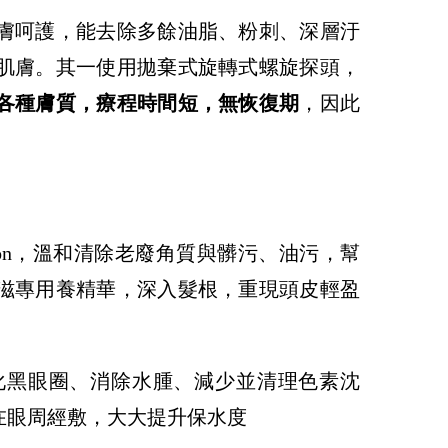
膚呵護，能去除多餘油脂、粉刺、深層汙
肌膚。其一使用拋棄式旋轉式螺旋探頭，
各種膚質，療程時間短，無恢復期
，因此
usion，溫和清除老廢角質與髒污、油污，幫
滋專用養精華，深入髮根，重現頭皮輕盈
化黑眼圈、消除水腫、減少並清理色素沈
在眼周經敷，大大提升保水度