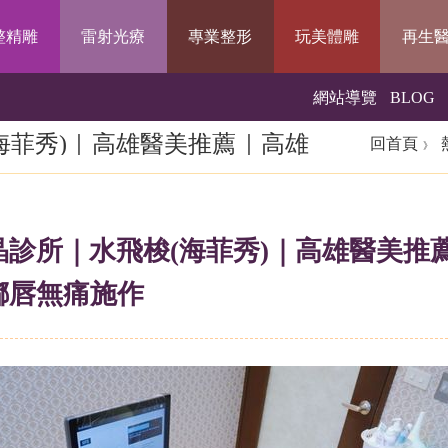
整精雕
雷射光療
專業整形
玩美體雕
再生
網站導覽
BLOG
海菲秀)｜高雄醫美推薦｜高雄
回首頁
水嫩嘟嘟唇無痛施作
晶診所｜水飛梭(海菲秀)｜高雄醫美推
嘟唇無痛施作