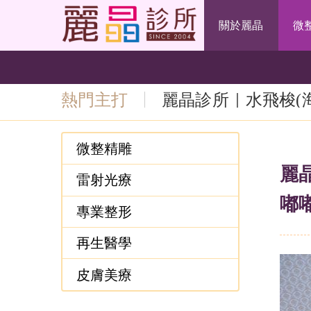
關於麗晶
微
熱門主打
麗晶診所｜水飛梭(
無痛清粉刺推薦｜
微整精雕
麗
雷射光療
嘟
專業整形
再生醫學
皮膚美療