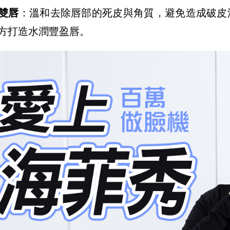
雙唇
：溫和去除唇部的死皮與角質，避免造成破皮
方打造水潤豐盈唇。