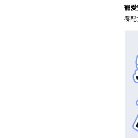
寵愛
養配