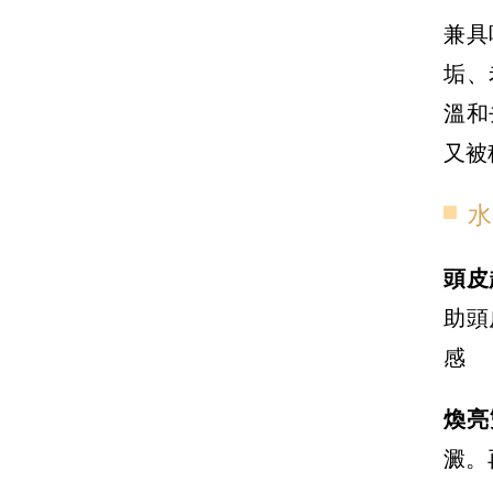
兼具
垢、
溫和
又被
水
頭皮
助頭
感
煥亮
澱。