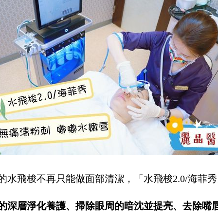
的水飛梭不再只能做面部清潔，「水飛梭2.0/海菲
的深層淨化養護、掃除眼周的暗沈並提亮、去除嘴