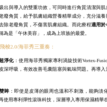
吸出與導入的雙重功效，可同時進行角質清潔與肌
老廢角質，給予肌膚組織營養精華成分，充分滋養
去除老廢角質，不傷害肌膚組織。而此療程
適用於
稱為是「午休美容」，成為上班族的最愛。
飛梭2.0/海菲秀三重奏：
超淨化
：使用海菲秀獨家專利渦旋技術Vortex-F
皮深呼吸，有效改善毛囊阻塞與氣味問題。再導入
雙眸
：即使是皮薄的眼周也溫和不刺激，能夠淡
再使用專利彈性滾珠科技，深層導入專用保濕精華