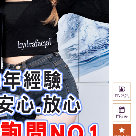
FB 私訊
門診表