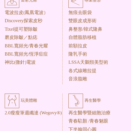
雷射光療
專業整形
電波拉皮(鳳凰電波）
無痕去眼袋
Discovery探索皮秒
雙眼皮成形術
Tixel提可塑除皺
鼻整形/韓式隆鼻
磨皮除皺／點痣
自體脂肪移植
BBL寬頻光/青春光耀
前額拉皮
BBL寬頻光/恆淨痘痘
隆乳手術
神比(微針)電波
LSSA天鵝頸美型術
各式線雕拉提
音浪脂雕
玩美體雕
再生醫學
2.0瘦瘦筆週纖達 (Wegovy®)
再生醫學暨細胞治療
青春駐顏 /青春魅眼
下半臉同心圓