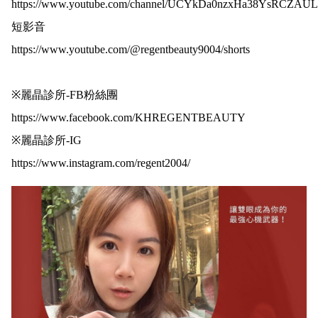
https://www.youtube.com/channel/UCYkDa0nzxHa38YsRCZAUL
短影音
https://www.youtube.com/@regentbeauty9004/shorts
※麗晶診所-FB粉絲團
https://www.facebook.com/KHREGENTBEAUTY
※麗晶診所-IG
https://www.instagram.com/regent2004/