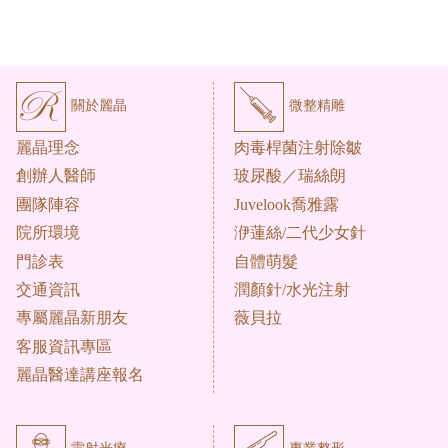
關於麗晶
微整精雕
麗晶理念
肉毒桿菌注射除皺
創辦人醫師
玻尿酸／瑞絲朗
團隊陣容
Juvelook喬雅露
院所環境
洢蓮絲/二代少女針
門診表
自體萌髮
交通資訊
潤顏針/水光注射
專屬麗晶新朋友
薇貝拉
客服資訊專區
麗晶醫達講座報名